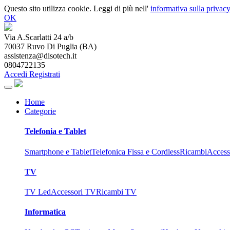
Questo sito utilizza cookie. Leggi di più nell'
informativa sulla privacy
OK
Via A.Scarlatti 24 a/b
70037
Ruvo Di Puglia
(
BA
)
assistenza@disotech.it
0804722135
Accedi
Registrati
Home
Categorie
Telefonia e Tablet
Smartphone e Tablet
Telefonica Fissa e Cordless
Ricambi
Access
TV
TV Led
Accessori TV
Ricambi TV
Informatica