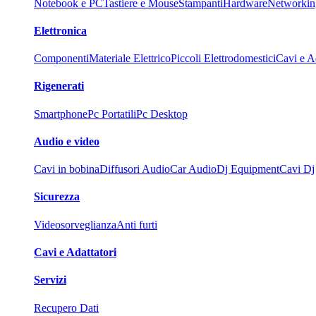
Notebook e PC
Tastiere e Mouse
Stampanti
Hardware
Networkin
Elettronica
Componenti
Materiale Elettrico
Piccoli Elettrodomestici
Cavi e Ad
Rigenerati
Smartphone
Pc Portatili
Pc Desktop
Audio e video
Cavi in bobina
Diffusori Audio
Car Audio
Dj Equipment
Cavi Dj
Sicurezza
Videosorveglianza
Anti furti
Cavi e Adattatori
Servizi
Recupero Dati