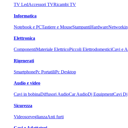
TV Led
Accessori TV
Ricambi TV
Informatica
Notebook e PC
Tastiere e Mouse
Stampanti
Hardware
Networkin
Elettronica
Componenti
Materiale Elettrico
Piccoli Elettrodomestici
Cavi e Ad
Rigenerati
Smartphone
Pc Portatili
Pc Desktop
Audio e video
Cavi in bobina
Diffusori Audio
Car Audio
Dj Equipment
Cavi Dj
Sicurezza
Videosorveglianza
Anti furti
Cavi e Adattatori