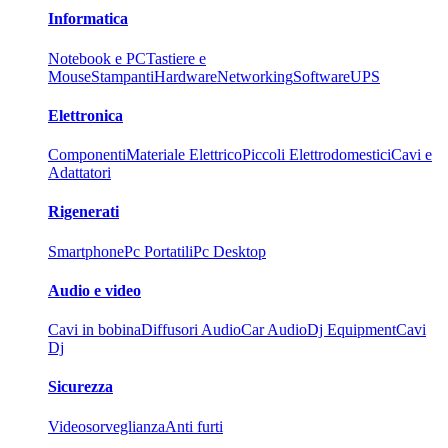
Informatica
Notebook e PC
Tastiere e
Mouse
Stampanti
Hardware
Networking
Software
UPS
Elettronica
Componenti
Materiale Elettrico
Piccoli Elettrodomestici
Cavi e
Adattatori
Rigenerati
Smartphone
Pc Portatili
Pc Desktop
Audio e video
Cavi in bobina
Diffusori Audio
Car Audio
Dj Equipment
Cavi
Dj
Sicurezza
Videosorveglianza
Anti furti