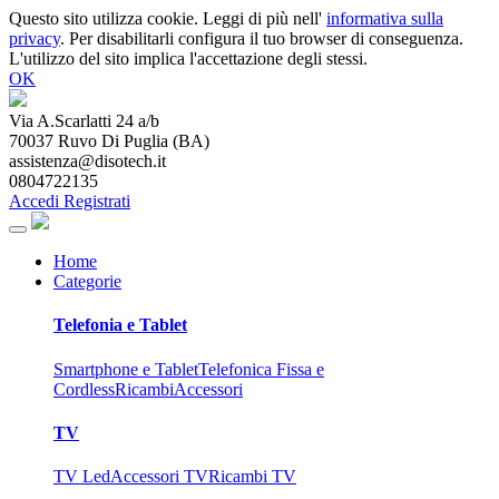
Questo sito utilizza cookie. Leggi di più nell'
informativa sulla
privacy
. Per disabilitarli configura il tuo browser di conseguenza.
L'utilizzo del sito implica l'accettazione degli stessi.
OK
Via A.Scarlatti 24 a/b
70037
Ruvo Di Puglia
(
BA
)
assistenza@disotech.it
0804722135
Accedi
Registrati
Home
Categorie
Telefonia e Tablet
Smartphone e Tablet
Telefonica Fissa e
Cordless
Ricambi
Accessori
TV
TV Led
Accessori TV
Ricambi TV