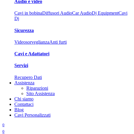
Audio e video
Cavi in bobina
Diffusori Audio
Car Audio
Dj Equipment
Cavi
Dj
Sicurezza
Videosorveglianza
Anti furti
Cavi e Adattatori
Servizi
Recupero Dati
Assistenza
Riparazioni
Sito Assistenza
Chi siamo
Contattaci
Blog
Cavi Personalizzati
0
0