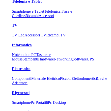
Telefonia e Tablet
Smartphone e Tablet
Telefonica Fissa e
Cordless
Ricambi
Accessori
TV
TV Led
Accessori TV
Ricambi TV
Informatica
Notebook e PC
Tastiere e
Mouse
Stampanti
Hardware
Networking
Software
UPS
Elettronica
Componenti
Materiale Elettrico
Piccoli Elettrodomestici
Cavi e
Adattatori
Rigenerati
Smartphone
Pc Portatili
Pc Desktop