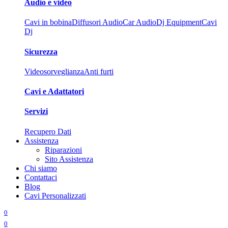
Audio e video
Cavi in bobina
Diffusori Audio
Car Audio
Dj Equipment
Cavi
Dj
Sicurezza
Videosorveglianza
Anti furti
Cavi e Adattatori
Servizi
Recupero Dati
Assistenza
Riparazioni
Sito Assistenza
Chi siamo
Contattaci
Blog
Cavi Personalizzati
0
0