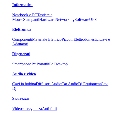
Informatica
Notebook e PC
Tastiere e
Mouse
Stampanti
Hardware
Networking
Software
UPS
Elettronica
Componenti
Materiale Elettrico
Piccoli Elettrodomestici
Cavi e
Adattatori
Rigenerati
Smartphone
Pc Portatili
Pc Desktop
Audio e video
Cavi in bobina
Diffusori Audio
Car Audio
Dj Equipment
Cavi
Dj
Sicurezza
Videosorveglianza
Anti furti