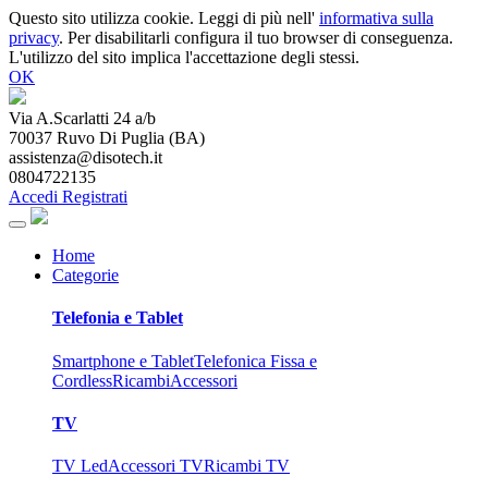
Questo sito utilizza cookie. Leggi di più nell'
informativa sulla
privacy
. Per disabilitarli configura il tuo browser di conseguenza.
L'utilizzo del sito implica l'accettazione degli stessi.
OK
Via A.Scarlatti 24 a/b
70037
Ruvo Di Puglia
(
BA
)
assistenza@disotech.it
0804722135
Accedi
Registrati
Home
Categorie
Telefonia e Tablet
Smartphone e Tablet
Telefonica Fissa e
Cordless
Ricambi
Accessori
TV
TV Led
Accessori TV
Ricambi TV