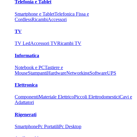
Telefonia e Tablet
Smartphone e Tablet
Telefonica Fissa e
Cordless
Ricambi
Accessori
TV
TV Led
Accessori TV
Ricambi TV
Informatica
Notebook e PC
Tastiere e
Mouse
Stampanti
Hardware
Networking
Software
UPS
Elettronica
Componenti
Materiale Elettrico
Piccoli Elettrodomestici
Cavi e
Adattatori
Rigenerati
Smartphone
Pc Portatili
Pc Desktop