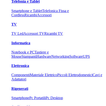
Telefonia e Tablet
Smartphone e Tablet
Telefonica Fissa e
Cordless
Ricambi
Accessori
TV
TV Led
Accessori TV
Ricambi TV
Informatica
Notebook e PC
Tastiere e
Mouse
Stampanti
Hardware
Networking
Software
UPS
Elettronica
Componenti
Materiale Elettrico
Piccoli Elettrodomestici
Cavi e
Adattatori
Rigenerati
Smartphone
Pc Portatili
Pc Desktop