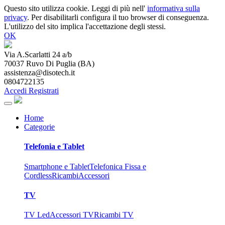
Questo sito utilizza cookie. Leggi di più nell'
informativa sulla
privacy
. Per disabilitarli configura il tuo browser di conseguenza.
L'utilizzo del sito implica l'accettazione degli stessi.
OK
Via A.Scarlatti 24 a/b
70037
Ruvo Di Puglia
(
BA
)
assistenza@disotech.it
0804722135
Accedi
Registrati
Home
Categorie
Telefonia e Tablet
Smartphone e Tablet
Telefonica Fissa e
Cordless
Ricambi
Accessori
TV
TV Led
Accessori TV
Ricambi TV