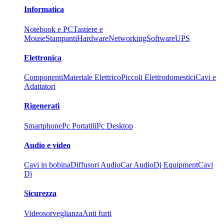
Informatica
Notebook e PC
Tastiere e
Mouse
Stampanti
Hardware
Networking
Software
UPS
Elettronica
Componenti
Materiale Elettrico
Piccoli Elettrodomestici
Cavi e
Adattatori
Rigenerati
Smartphone
Pc Portatili
Pc Desktop
Audio e video
Cavi in bobina
Diffusori Audio
Car Audio
Dj Equipment
Cavi
Dj
Sicurezza
Videosorveglianza
Anti furti