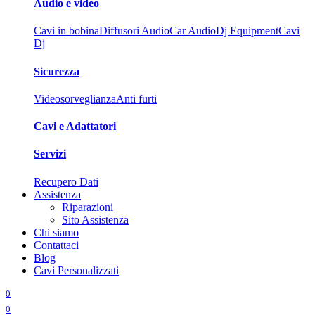
Audio e video
Cavi in bobina
Diffusori Audio
Car Audio
Dj Equipment
Cavi
Dj
Sicurezza
Videosorveglianza
Anti furti
Cavi e Adattatori
Servizi
Recupero Dati
Assistenza
Riparazioni
Sito Assistenza
Chi siamo
Contattaci
Blog
Cavi Personalizzati
0
0