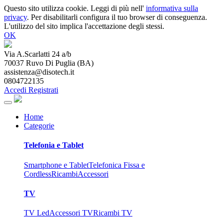
Questo sito utilizza cookie. Leggi di più nell'
informativa sulla
privacy
. Per disabilitarli configura il tuo browser di conseguenza.
L'utilizzo del sito implica l'accettazione degli stessi.
OK
Via A.Scarlatti 24 a/b
70037
Ruvo Di Puglia
(
BA
)
assistenza@disotech.it
0804722135
Accedi
Registrati
Home
Categorie
Telefonia e Tablet
Smartphone e Tablet
Telefonica Fissa e
Cordless
Ricambi
Accessori
TV
TV Led
Accessori TV
Ricambi TV