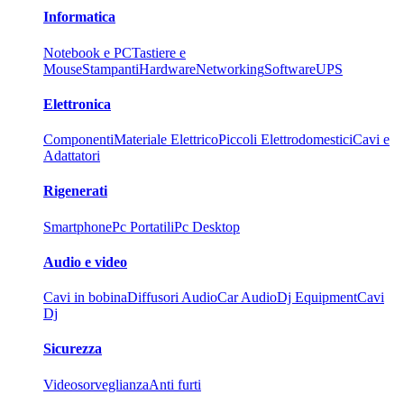
Informatica
Notebook e PC
Tastiere e
Mouse
Stampanti
Hardware
Networking
Software
UPS
Elettronica
Componenti
Materiale Elettrico
Piccoli Elettrodomestici
Cavi e
Adattatori
Rigenerati
Smartphone
Pc Portatili
Pc Desktop
Audio e video
Cavi in bobina
Diffusori Audio
Car Audio
Dj Equipment
Cavi
Dj
Sicurezza
Videosorveglianza
Anti furti