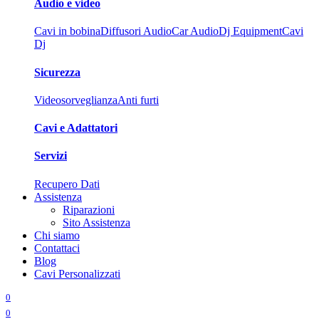
Audio e video
Cavi in bobina
Diffusori Audio
Car Audio
Dj Equipment
Cavi
Dj
Sicurezza
Videosorveglianza
Anti furti
Cavi e Adattatori
Servizi
Recupero Dati
Assistenza
Riparazioni
Sito Assistenza
Chi siamo
Contattaci
Blog
Cavi Personalizzati
0
0