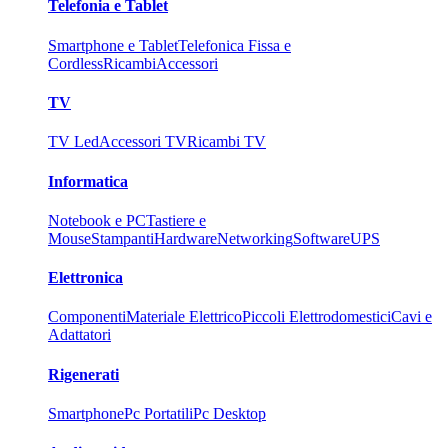
Telefonia e Tablet
Smartphone e Tablet
Telefonica Fissa e
Cordless
Ricambi
Accessori
TV
TV Led
Accessori TV
Ricambi TV
Informatica
Notebook e PC
Tastiere e
Mouse
Stampanti
Hardware
Networking
Software
UPS
Elettronica
Componenti
Materiale Elettrico
Piccoli Elettrodomestici
Cavi e
Adattatori
Rigenerati
Smartphone
Pc Portatili
Pc Desktop