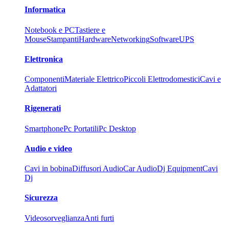
Informatica
Notebook e PC
Tastiere e
Mouse
Stampanti
Hardware
Networking
Software
UPS
Elettronica
Componenti
Materiale Elettrico
Piccoli Elettrodomestici
Cavi e
Adattatori
Rigenerati
Smartphone
Pc Portatili
Pc Desktop
Audio e video
Cavi in bobina
Diffusori Audio
Car Audio
Dj Equipment
Cavi
Dj
Sicurezza
Videosorveglianza
Anti furti