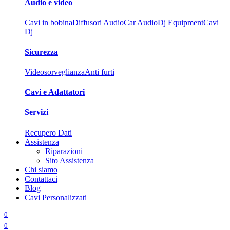
Audio e video
Cavi in bobina
Diffusori Audio
Car Audio
Dj Equipment
Cavi
Dj
Sicurezza
Videosorveglianza
Anti furti
Cavi e Adattatori
Servizi
Recupero Dati
Assistenza
Riparazioni
Sito Assistenza
Chi siamo
Contattaci
Blog
Cavi Personalizzati
0
0