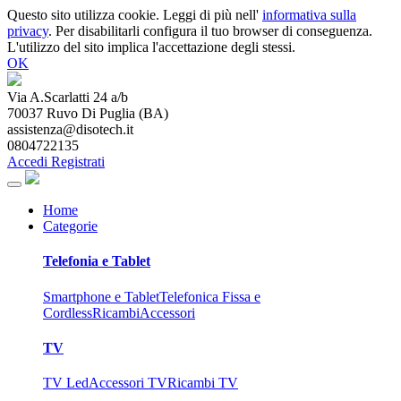
Questo sito utilizza cookie. Leggi di più nell'
informativa sulla
privacy
. Per disabilitarli configura il tuo browser di conseguenza.
L'utilizzo del sito implica l'accettazione degli stessi.
OK
Via A.Scarlatti 24 a/b
70037
Ruvo Di Puglia
(
BA
)
assistenza@disotech.it
0804722135
Accedi
Registrati
Home
Categorie
Telefonia e Tablet
Smartphone e Tablet
Telefonica Fissa e
Cordless
Ricambi
Accessori
TV
TV Led
Accessori TV
Ricambi TV