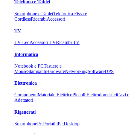
Telefonia e Tablet
Smartphone e Tablet
Telefonica Fissa e
Cordless
Ricambi
Accessori
TV
TV Led
Accessori TV
Ricambi TV
Informatica
Notebook e PC
Tastiere e
Mouse
Stampanti
Hardware
Networking
Software
UPS
Elettronica
Componenti
Materiale Elettrico
Piccoli Elettrodomestici
Cavi e
Adattatori
Rigenerati
Smartphone
Pc Portatili
Pc Desktop