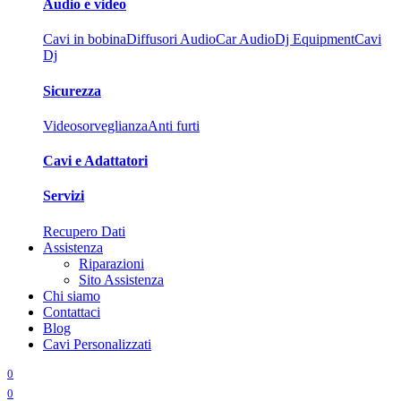
Audio e video
Cavi in bobina
Diffusori Audio
Car Audio
Dj Equipment
Cavi
Dj
Sicurezza
Videosorveglianza
Anti furti
Cavi e Adattatori
Servizi
Recupero Dati
Assistenza
Riparazioni
Sito Assistenza
Chi siamo
Contattaci
Blog
Cavi Personalizzati
0
0