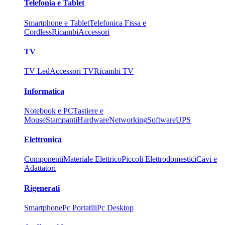
Telefonia e Tablet
Smartphone e Tablet
Telefonica Fissa e
Cordless
Ricambi
Accessori
TV
TV Led
Accessori TV
Ricambi TV
Informatica
Notebook e PC
Tastiere e
Mouse
Stampanti
Hardware
Networking
Software
UPS
Elettronica
Componenti
Materiale Elettrico
Piccoli Elettrodomestici
Cavi e
Adattatori
Rigenerati
Smartphone
Pc Portatili
Pc Desktop