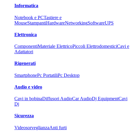
Informatica
Notebook e PC
Tastiere e
Mouse
Stampanti
Hardware
Networking
Software
UPS
Elettronica
Componenti
Materiale Elettrico
Piccoli Elettrodomestici
Cavi e
Adattatori
Rigenerati
Smartphone
Pc Portatili
Pc Desktop
Audio e video
Cavi in bobina
Diffusori Audio
Car Audio
Dj Equipment
Cavi
Dj
Sicurezza
Videosorveglianza
Anti furti