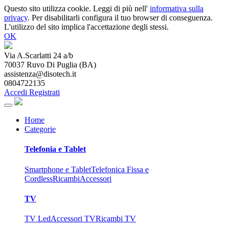
Questo sito utilizza cookie. Leggi di più nell'
informativa sulla
privacy
. Per disabilitarli configura il tuo browser di conseguenza.
L'utilizzo del sito implica l'accettazione degli stessi.
OK
Via A.Scarlatti 24 a/b
70037
Ruvo Di Puglia
(
BA
)
assistenza@disotech.it
0804722135
Accedi
Registrati
Home
Categorie
Telefonia e Tablet
Smartphone e Tablet
Telefonica Fissa e
Cordless
Ricambi
Accessori
TV
TV Led
Accessori TV
Ricambi TV