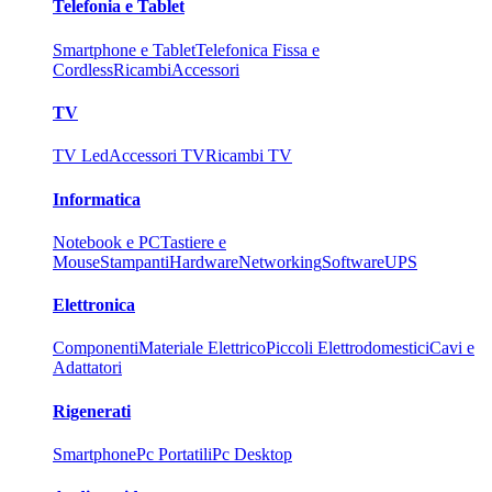
Telefonia e Tablet
Smartphone e Tablet
Telefonica Fissa e
Cordless
Ricambi
Accessori
TV
TV Led
Accessori TV
Ricambi TV
Informatica
Notebook e PC
Tastiere e
Mouse
Stampanti
Hardware
Networking
Software
UPS
Elettronica
Componenti
Materiale Elettrico
Piccoli Elettrodomestici
Cavi e
Adattatori
Rigenerati
Smartphone
Pc Portatili
Pc Desktop