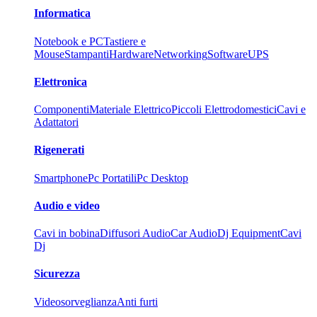
Informatica
Notebook e PC
Tastiere e
Mouse
Stampanti
Hardware
Networking
Software
UPS
Elettronica
Componenti
Materiale Elettrico
Piccoli Elettrodomestici
Cavi e
Adattatori
Rigenerati
Smartphone
Pc Portatili
Pc Desktop
Audio e video
Cavi in bobina
Diffusori Audio
Car Audio
Dj Equipment
Cavi
Dj
Sicurezza
Videosorveglianza
Anti furti