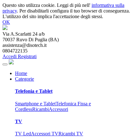
Questo sito utilizza cookie. Leggi di più nell'
informativa sulla
privacy
. Per disabilitarli configura il tuo browser di conseguenza.
L'utilizzo del sito implica l'accettazione degli stessi.
OK
Via A.Scarlatti 24 a/b
70037
Ruvo Di Puglia
(
BA
)
assistenza@disotech.it
0804722135
Accedi
Registrati
Home
Categorie
Telefonia e Tablet
Smartphone e Tablet
Telefonica Fissa e
Cordless
Ricambi
Accessori
TV
TV Led
Accessori TV
Ricambi TV