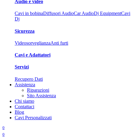
Audio e video
Cavi in bobina
Diffusori Audio
Car Audio
Dj Equipment
Cavi
Dj
Sicurezza
Videosorveglianza
Anti furti
Cavi e Adattatori
Servizi
Recupero Dati
Assistenza
Riparazioni
Sito Assistenza
Chi siamo
Contattaci
Blog
Cavi Personalizzati
0
0