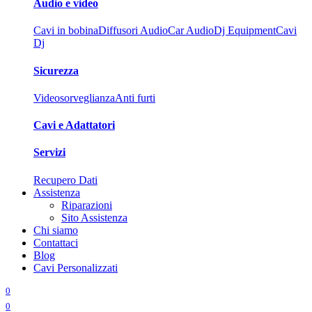
Audio e video
Cavi in bobina
Diffusori Audio
Car Audio
Dj Equipment
Cavi
Dj
Sicurezza
Videosorveglianza
Anti furti
Cavi e Adattatori
Servizi
Recupero Dati
Assistenza
Riparazioni
Sito Assistenza
Chi siamo
Contattaci
Blog
Cavi Personalizzati
0
0