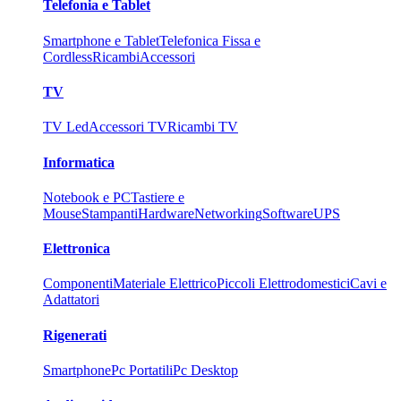
Telefonia e Tablet
Smartphone e Tablet
Telefonica Fissa e
Cordless
Ricambi
Accessori
TV
TV Led
Accessori TV
Ricambi TV
Informatica
Notebook e PC
Tastiere e
Mouse
Stampanti
Hardware
Networking
Software
UPS
Elettronica
Componenti
Materiale Elettrico
Piccoli Elettrodomestici
Cavi e
Adattatori
Rigenerati
Smartphone
Pc Portatili
Pc Desktop