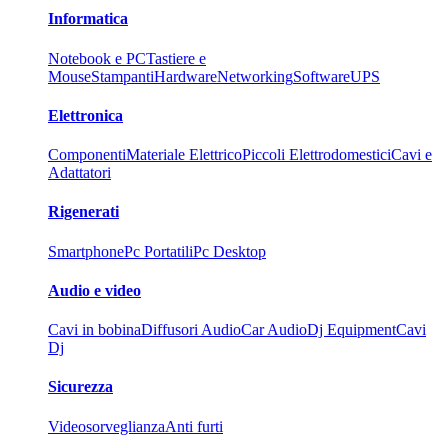
Informatica
Notebook e PC
Tastiere e
Mouse
Stampanti
Hardware
Networking
Software
UPS
Elettronica
Componenti
Materiale Elettrico
Piccoli Elettrodomestici
Cavi e
Adattatori
Rigenerati
Smartphone
Pc Portatili
Pc Desktop
Audio e video
Cavi in bobina
Diffusori Audio
Car Audio
Dj Equipment
Cavi
Dj
Sicurezza
Videosorveglianza
Anti furti