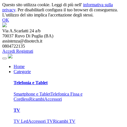
Questo sito utilizza cookie. Leggi di più nell'
informativa sulla
privacy
. Per disabilitarli configura il tuo browser di conseguenza.
L'utilizzo del sito implica l'accettazione degli stessi.
OK
Via A.Scarlatti 24 a/b
70037
Ruvo Di Puglia
(
BA
)
assistenza@disotech.it
0804722135
Accedi
Registrati
Home
Categorie
Telefonia e Tablet
Smartphone e Tablet
Telefonica Fissa e
Cordless
Ricambi
Accessori
TV
TV Led
Accessori TV
Ricambi TV