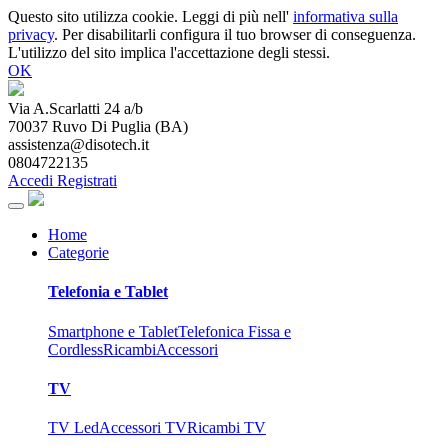
Questo sito utilizza cookie. Leggi di più nell'
informativa sulla
privacy
. Per disabilitarli configura il tuo browser di conseguenza.
L'utilizzo del sito implica l'accettazione degli stessi.
OK
Via A.Scarlatti 24 a/b
70037
Ruvo Di Puglia
(
BA
)
assistenza@disotech.it
0804722135
Accedi
Registrati
Home
Categorie
Telefonia e Tablet
Smartphone e Tablet
Telefonica Fissa e
Cordless
Ricambi
Accessori
TV
TV Led
Accessori TV
Ricambi TV