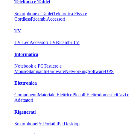
Telefonia e Tablet
Smartphone e Tablet
Telefonica Fissa e
Cordless
Ricambi
Accessori
TV
TV Led
Accessori TV
Ricambi TV
Informatica
Notebook e PC
Tastiere e
Mouse
Stampanti
Hardware
Networking
Software
UPS
Elettronica
Componenti
Materiale Elettrico
Piccoli Elettrodomestici
Cavi e
Adattatori
Rigenerati
Smartphone
Pc Portatili
Pc Desktop