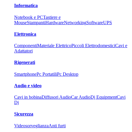
Informatica
Notebook e PC
Tastiere e
Mouse
Stampanti
Hardware
Networking
Software
UPS
Elettronica
Componenti
Materiale Elettrico
Piccoli Elettrodomestici
Cavi e
Adattatori
Rigenerati
Smartphone
Pc Portatili
Pc Desktop
Audio e video
Cavi in bobina
Diffusori Audio
Car Audio
Dj Equipment
Cavi
Dj
Sicurezza
Videosorveglianza
Anti furti