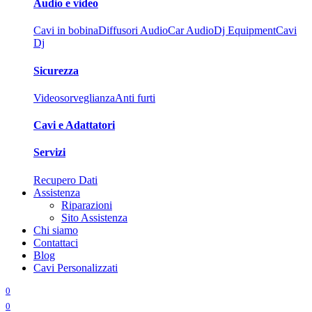
Audio e video
Cavi in bobina
Diffusori Audio
Car Audio
Dj Equipment
Cavi
Dj
Sicurezza
Videosorveglianza
Anti furti
Cavi e Adattatori
Servizi
Recupero Dati
Assistenza
Riparazioni
Sito Assistenza
Chi siamo
Contattaci
Blog
Cavi Personalizzati
0
0