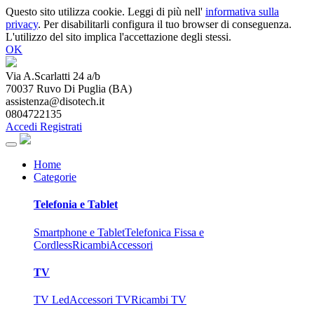
Questo sito utilizza cookie. Leggi di più nell'
informativa sulla
privacy
. Per disabilitarli configura il tuo browser di conseguenza.
L'utilizzo del sito implica l'accettazione degli stessi.
OK
Via A.Scarlatti 24 a/b
70037
Ruvo Di Puglia
(
BA
)
assistenza@disotech.it
0804722135
Accedi
Registrati
Home
Categorie
Telefonia e Tablet
Smartphone e Tablet
Telefonica Fissa e
Cordless
Ricambi
Accessori
TV
TV Led
Accessori TV
Ricambi TV