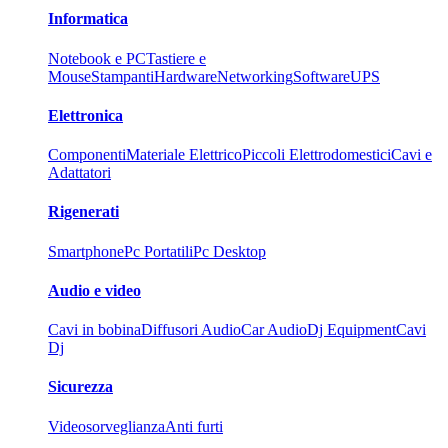
Informatica
Notebook e PC
Tastiere e
Mouse
Stampanti
Hardware
Networking
Software
UPS
Elettronica
Componenti
Materiale Elettrico
Piccoli Elettrodomestici
Cavi e
Adattatori
Rigenerati
Smartphone
Pc Portatili
Pc Desktop
Audio e video
Cavi in bobina
Diffusori Audio
Car Audio
Dj Equipment
Cavi
Dj
Sicurezza
Videosorveglianza
Anti furti