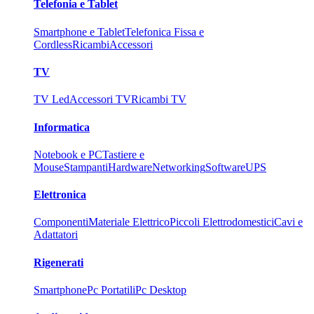
Telefonia e Tablet
Smartphone e Tablet
Telefonica Fissa e
Cordless
Ricambi
Accessori
TV
TV Led
Accessori TV
Ricambi TV
Informatica
Notebook e PC
Tastiere e
Mouse
Stampanti
Hardware
Networking
Software
UPS
Elettronica
Componenti
Materiale Elettrico
Piccoli Elettrodomestici
Cavi e
Adattatori
Rigenerati
Smartphone
Pc Portatili
Pc Desktop