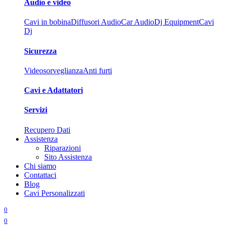
Audio e video
Cavi in bobina
Diffusori Audio
Car Audio
Dj Equipment
Cavi
Dj
Sicurezza
Videosorveglianza
Anti furti
Cavi e Adattatori
Servizi
Recupero Dati
Assistenza
Riparazioni
Sito Assistenza
Chi siamo
Contattaci
Blog
Cavi Personalizzati
0
0