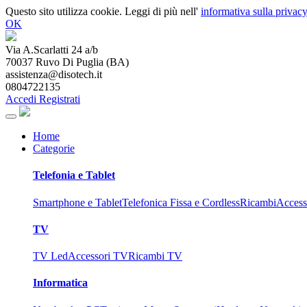
Questo sito utilizza cookie. Leggi di più nell'
informativa sulla privacy
OK
Via A.Scarlatti 24 a/b
70037
Ruvo Di Puglia
(
BA
)
assistenza@disotech.it
0804722135
Accedi
Registrati
Home
Categorie
Telefonia e Tablet
Smartphone e Tablet
Telefonica Fissa e Cordless
Ricambi
Access
TV
TV Led
Accessori TV
Ricambi TV
Informatica