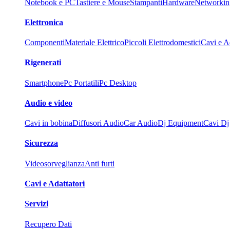
Notebook e PC
Tastiere e Mouse
Stampanti
Hardware
Networkin
Elettronica
Componenti
Materiale Elettrico
Piccoli Elettrodomestici
Cavi e Ad
Rigenerati
Smartphone
Pc Portatili
Pc Desktop
Audio e video
Cavi in bobina
Diffusori Audio
Car Audio
Dj Equipment
Cavi Dj
Sicurezza
Videosorveglianza
Anti furti
Cavi e Adattatori
Servizi
Recupero Dati