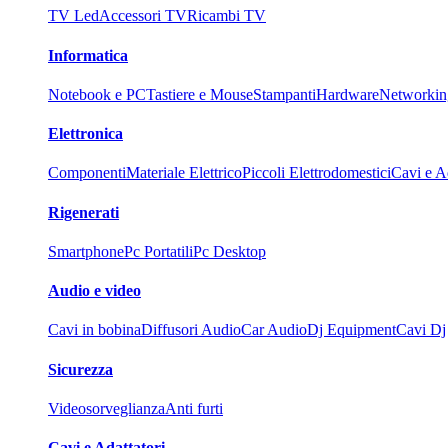
TV Led
Accessori TV
Ricambi TV
Informatica
Notebook e PC
Tastiere e Mouse
Stampanti
Hardware
Networkin
Elettronica
Componenti
Materiale Elettrico
Piccoli Elettrodomestici
Cavi e Ad
Rigenerati
Smartphone
Pc Portatili
Pc Desktop
Audio e video
Cavi in bobina
Diffusori Audio
Car Audio
Dj Equipment
Cavi Dj
Sicurezza
Videosorveglianza
Anti furti
Cavi e Adattatori