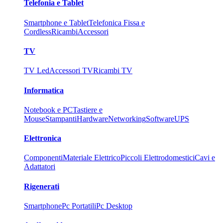
Telefonia e Tablet
Smartphone e Tablet
Telefonica Fissa e
Cordless
Ricambi
Accessori
TV
TV Led
Accessori TV
Ricambi TV
Informatica
Notebook e PC
Tastiere e
Mouse
Stampanti
Hardware
Networking
Software
UPS
Elettronica
Componenti
Materiale Elettrico
Piccoli Elettrodomestici
Cavi e
Adattatori
Rigenerati
Smartphone
Pc Portatili
Pc Desktop