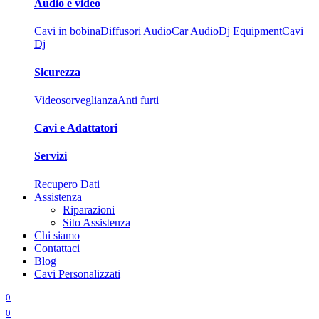
Audio e video
Cavi in bobina
Diffusori Audio
Car Audio
Dj Equipment
Cavi
Dj
Sicurezza
Videosorveglianza
Anti furti
Cavi e Adattatori
Servizi
Recupero Dati
Assistenza
Riparazioni
Sito Assistenza
Chi siamo
Contattaci
Blog
Cavi Personalizzati
0
0