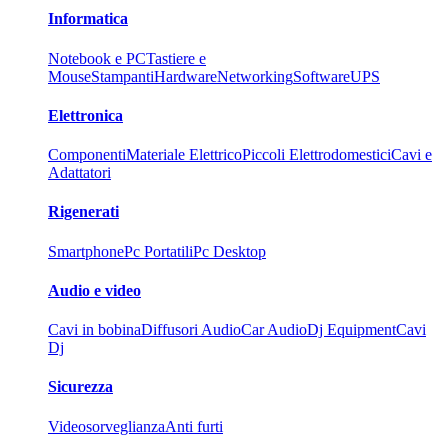
Informatica
Notebook e PC
Tastiere e
Mouse
Stampanti
Hardware
Networking
Software
UPS
Elettronica
Componenti
Materiale Elettrico
Piccoli Elettrodomestici
Cavi e
Adattatori
Rigenerati
Smartphone
Pc Portatili
Pc Desktop
Audio e video
Cavi in bobina
Diffusori Audio
Car Audio
Dj Equipment
Cavi
Dj
Sicurezza
Videosorveglianza
Anti furti