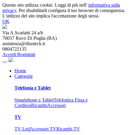
Questo sito utilizza cookie. Leggi di più nell'
informativa sulla
privacy
. Per disabilitarli configura il tuo browser di conseguenza.
L'utilizzo del sito implica l'accettazione degli stessi.
OK
Via A.Scarlatti 24 a/b
70037
Ruvo Di Puglia
(
BA
)
assistenza@disotech.it
0804722135
Accedi
Registrati
Home
Categorie
Telefonia e Tablet
Smartphone e Tablet
Telefonica Fissa e
Cordless
Ricambi
Accessori
TV
TV Led
Accessori TV
Ricambi TV