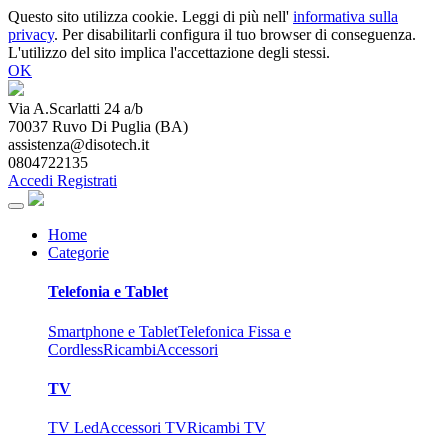
Questo sito utilizza cookie. Leggi di più nell'
informativa sulla
privacy
. Per disabilitarli configura il tuo browser di conseguenza.
L'utilizzo del sito implica l'accettazione degli stessi.
OK
Via A.Scarlatti 24 a/b
70037
Ruvo Di Puglia
(
BA
)
assistenza@disotech.it
0804722135
Accedi
Registrati
Home
Categorie
Telefonia e Tablet
Smartphone e Tablet
Telefonica Fissa e
Cordless
Ricambi
Accessori
TV
TV Led
Accessori TV
Ricambi TV