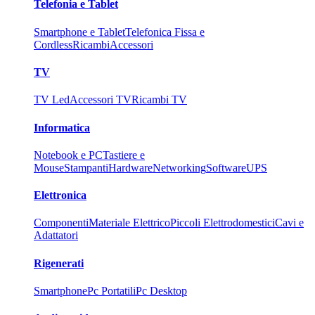
Telefonia e Tablet
Smartphone e Tablet
Telefonica Fissa e
Cordless
Ricambi
Accessori
TV
TV Led
Accessori TV
Ricambi TV
Informatica
Notebook e PC
Tastiere e
Mouse
Stampanti
Hardware
Networking
Software
UPS
Elettronica
Componenti
Materiale Elettrico
Piccoli Elettrodomestici
Cavi e
Adattatori
Rigenerati
Smartphone
Pc Portatili
Pc Desktop