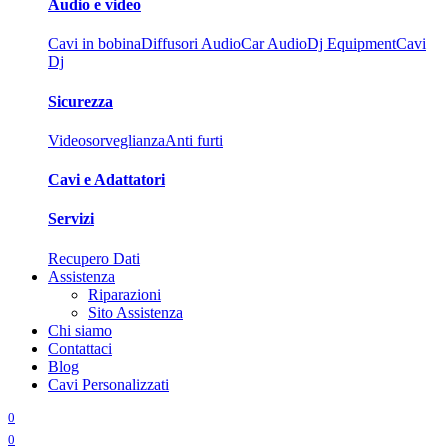
Audio e video
Cavi in bobina
Diffusori Audio
Car Audio
Dj Equipment
Cavi
Dj
Sicurezza
Videosorveglianza
Anti furti
Cavi e Adattatori
Servizi
Recupero Dati
Assistenza
Riparazioni
Sito Assistenza
Chi siamo
Contattaci
Blog
Cavi Personalizzati
0
0