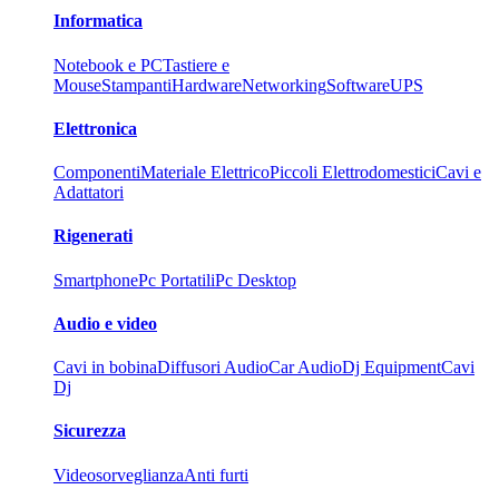
Informatica
Notebook e PC
Tastiere e
Mouse
Stampanti
Hardware
Networking
Software
UPS
Elettronica
Componenti
Materiale Elettrico
Piccoli Elettrodomestici
Cavi e
Adattatori
Rigenerati
Smartphone
Pc Portatili
Pc Desktop
Audio e video
Cavi in bobina
Diffusori Audio
Car Audio
Dj Equipment
Cavi
Dj
Sicurezza
Videosorveglianza
Anti furti