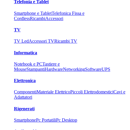
Telefonia e Tablet
Smartphone e Tablet
Telefonica Fissa e
Cordless
Ricambi
Accessori
TV
TV Led
Accessori TV
Ricambi TV
Informatica
Notebook e PC
Tastiere e
Mouse
Stampanti
Hardware
Networking
Software
UPS
Elettronica
Componenti
Materiale Elettrico
Piccoli Elettrodomestici
Cavi e
Adattatori
Rigenerati
Smartphone
Pc Portatili
Pc Desktop