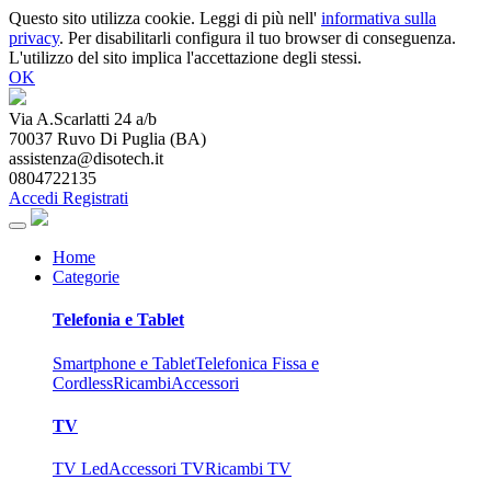
Questo sito utilizza cookie. Leggi di più nell'
informativa sulla
privacy
. Per disabilitarli configura il tuo browser di conseguenza.
L'utilizzo del sito implica l'accettazione degli stessi.
OK
Via A.Scarlatti 24 a/b
70037
Ruvo Di Puglia
(
BA
)
assistenza@disotech.it
0804722135
Accedi
Registrati
Home
Categorie
Telefonia e Tablet
Smartphone e Tablet
Telefonica Fissa e
Cordless
Ricambi
Accessori
TV
TV Led
Accessori TV
Ricambi TV