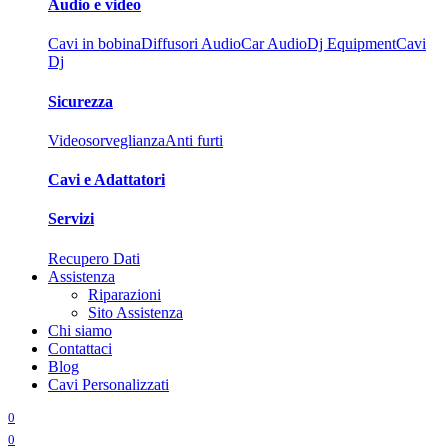
Audio e video
Cavi in bobina
Diffusori Audio
Car Audio
Dj Equipment
Cavi
Dj
Sicurezza
Videosorveglianza
Anti furti
Cavi e Adattatori
Servizi
Recupero Dati
Assistenza
Riparazioni
Sito Assistenza
Chi siamo
Contattaci
Blog
Cavi Personalizzati
0
0