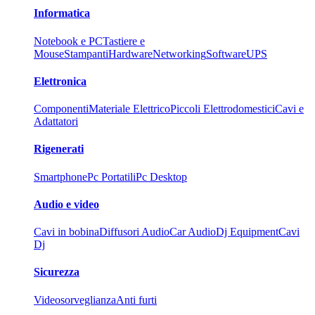
Informatica
Notebook e PC
Tastiere e
Mouse
Stampanti
Hardware
Networking
Software
UPS
Elettronica
Componenti
Materiale Elettrico
Piccoli Elettrodomestici
Cavi e
Adattatori
Rigenerati
Smartphone
Pc Portatili
Pc Desktop
Audio e video
Cavi in bobina
Diffusori Audio
Car Audio
Dj Equipment
Cavi
Dj
Sicurezza
Videosorveglianza
Anti furti