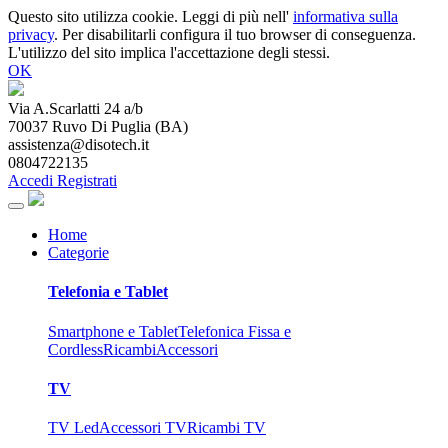
Questo sito utilizza cookie. Leggi di più nell'
informativa sulla
privacy
. Per disabilitarli configura il tuo browser di conseguenza.
L'utilizzo del sito implica l'accettazione degli stessi.
OK
Via A.Scarlatti 24 a/b
70037
Ruvo Di Puglia
(
BA
)
assistenza@disotech.it
0804722135
Accedi
Registrati
Home
Categorie
Telefonia e Tablet
Smartphone e Tablet
Telefonica Fissa e
Cordless
Ricambi
Accessori
TV
TV Led
Accessori TV
Ricambi TV