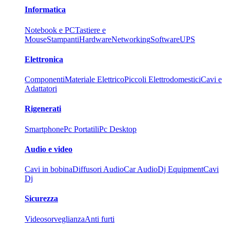
Informatica
Notebook e PC
Tastiere e
Mouse
Stampanti
Hardware
Networking
Software
UPS
Elettronica
Componenti
Materiale Elettrico
Piccoli Elettrodomestici
Cavi e
Adattatori
Rigenerati
Smartphone
Pc Portatili
Pc Desktop
Audio e video
Cavi in bobina
Diffusori Audio
Car Audio
Dj Equipment
Cavi
Dj
Sicurezza
Videosorveglianza
Anti furti