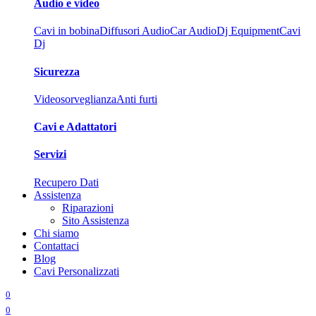
Audio e video
Cavi in bobina
Diffusori Audio
Car Audio
Dj Equipment
Cavi
Dj
Sicurezza
Videosorveglianza
Anti furti
Cavi e Adattatori
Servizi
Recupero Dati
Assistenza
Riparazioni
Sito Assistenza
Chi siamo
Contattaci
Blog
Cavi Personalizzati
0
0