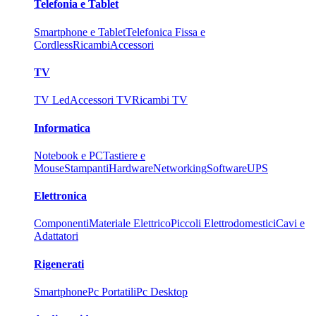
Telefonia e Tablet
Smartphone e Tablet
Telefonica Fissa e
Cordless
Ricambi
Accessori
TV
TV Led
Accessori TV
Ricambi TV
Informatica
Notebook e PC
Tastiere e
Mouse
Stampanti
Hardware
Networking
Software
UPS
Elettronica
Componenti
Materiale Elettrico
Piccoli Elettrodomestici
Cavi e
Adattatori
Rigenerati
Smartphone
Pc Portatili
Pc Desktop