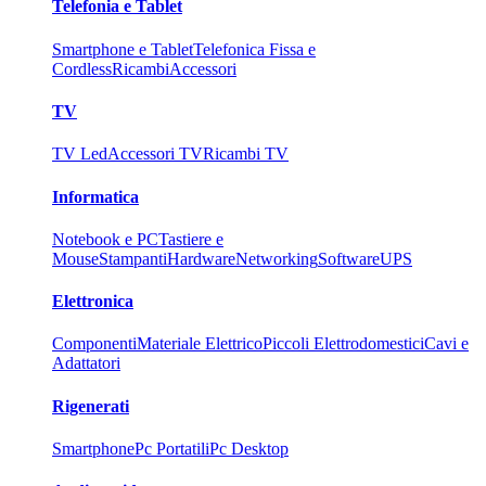
Telefonia e Tablet
Smartphone e Tablet
Telefonica Fissa e
Cordless
Ricambi
Accessori
TV
TV Led
Accessori TV
Ricambi TV
Informatica
Notebook e PC
Tastiere e
Mouse
Stampanti
Hardware
Networking
Software
UPS
Elettronica
Componenti
Materiale Elettrico
Piccoli Elettrodomestici
Cavi e
Adattatori
Rigenerati
Smartphone
Pc Portatili
Pc Desktop