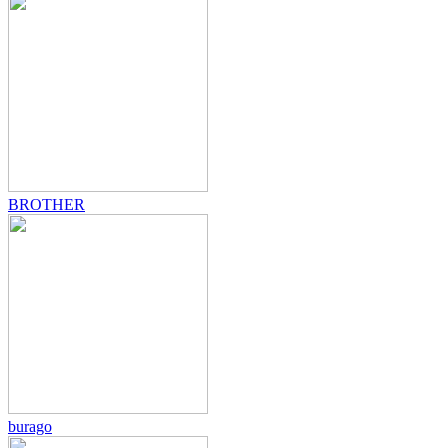
BROTHER
burago