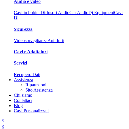
Audio e video
Cavi in bobina
Diffusori Audio
Car Audio
Dj Equipment
Cavi
Dj
Sicurezza
Videosorveglianza
Anti furti
Cavi e Adattatori
Servizi
Recupero Dati
Assistenza
Riparazioni
Sito Assistenza
Chi siamo
Contattaci
Blog
Cavi Personalizzati
0
0