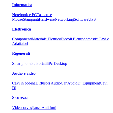
Informatica
Notebook e PC
Tastiere e
Mouse
Stampanti
Hardware
Networking
Software
UPS
Elettronica
Componenti
Materiale Elettrico
Piccoli Elettrodomestici
Cavi e
Adattatori
Rigenerati
Smartphone
Pc Portatili
Pc Desktop
Audio e video
Cavi in bobina
Diffusori Audio
Car Audio
Dj Equipment
Cavi
Dj
Sicurezza
Videosorveglianza
Anti furti