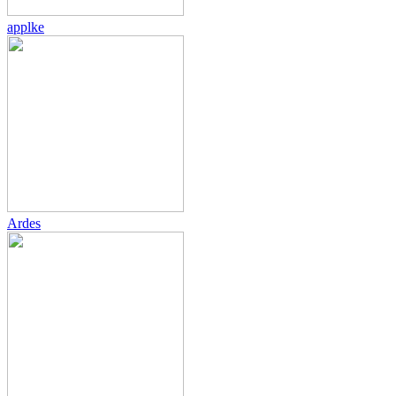
applke
Ardes