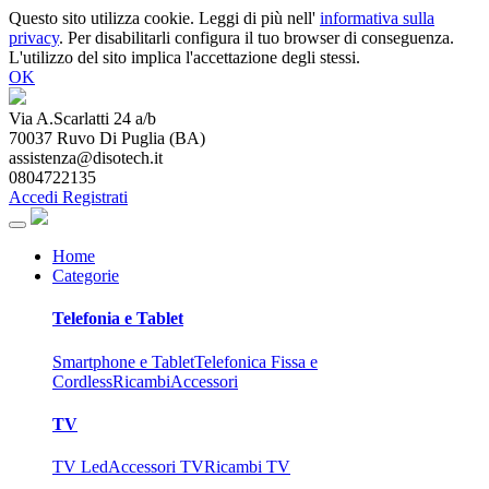
Questo sito utilizza cookie. Leggi di più nell'
informativa sulla
privacy
. Per disabilitarli configura il tuo browser di conseguenza.
L'utilizzo del sito implica l'accettazione degli stessi.
OK
Via A.Scarlatti 24 a/b
70037
Ruvo Di Puglia
(
BA
)
assistenza@disotech.it
0804722135
Accedi
Registrati
Home
Categorie
Telefonia e Tablet
Smartphone e Tablet
Telefonica Fissa e
Cordless
Ricambi
Accessori
TV
TV Led
Accessori TV
Ricambi TV