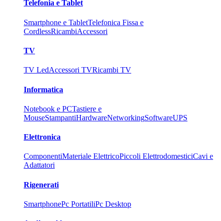
Telefonia e Tablet
Smartphone e Tablet
Telefonica Fissa e
Cordless
Ricambi
Accessori
TV
TV Led
Accessori TV
Ricambi TV
Informatica
Notebook e PC
Tastiere e
Mouse
Stampanti
Hardware
Networking
Software
UPS
Elettronica
Componenti
Materiale Elettrico
Piccoli Elettrodomestici
Cavi e
Adattatori
Rigenerati
Smartphone
Pc Portatili
Pc Desktop