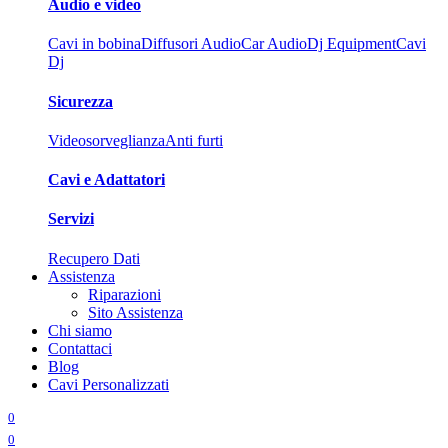
Audio e video
Cavi in bobina
Diffusori Audio
Car Audio
Dj Equipment
Cavi
Dj
Sicurezza
Videosorveglianza
Anti furti
Cavi e Adattatori
Servizi
Recupero Dati
Assistenza
Riparazioni
Sito Assistenza
Chi siamo
Contattaci
Blog
Cavi Personalizzati
0
0