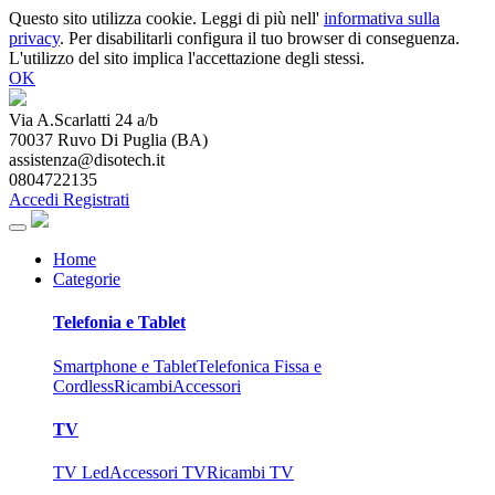
Questo sito utilizza cookie. Leggi di più nell'
informativa sulla
privacy
. Per disabilitarli configura il tuo browser di conseguenza.
L'utilizzo del sito implica l'accettazione degli stessi.
OK
Via A.Scarlatti 24 a/b
70037
Ruvo Di Puglia
(
BA
)
assistenza@disotech.it
0804722135
Accedi
Registrati
Home
Categorie
Telefonia e Tablet
Smartphone e Tablet
Telefonica Fissa e
Cordless
Ricambi
Accessori
TV
TV Led
Accessori TV
Ricambi TV