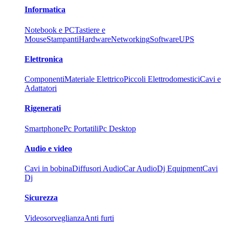
Informatica
Notebook e PC
Tastiere e
Mouse
Stampanti
Hardware
Networking
Software
UPS
Elettronica
Componenti
Materiale Elettrico
Piccoli Elettrodomestici
Cavi e
Adattatori
Rigenerati
Smartphone
Pc Portatili
Pc Desktop
Audio e video
Cavi in bobina
Diffusori Audio
Car Audio
Dj Equipment
Cavi
Dj
Sicurezza
Videosorveglianza
Anti furti